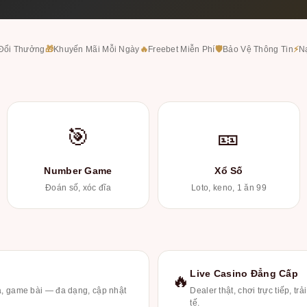
Đổi Thưởng
🎁
Khuyến Mãi Mỗi Ngày
🔥
Freebet Miễn Phí
🛡
Bảo Vệ Thông Tin
⚡
N
🎯
🎫
Number Game
Xổ Số
Đoán số, xóc đĩa
Loto, keno, 1 ăn 99
G
Live Casino Đẳng Cấp
🔥
cá, game bài — đa dạng, cập nhật
Dealer thật, chơi trực tiếp, t
tế.