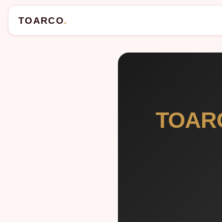
TOARCO
.
TOAR