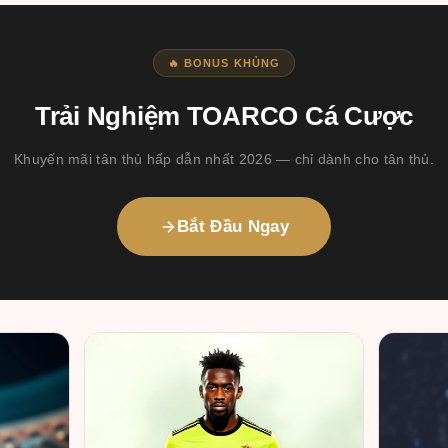
🔥 BONUS KHỦNG
Trải Nghiệm TOARCO Cá Cược
Khuyến mãi tân thủ hấp dẫn nhất 2026 — chỉ dành cho tân thủ.
Bắt Đầu Ngay