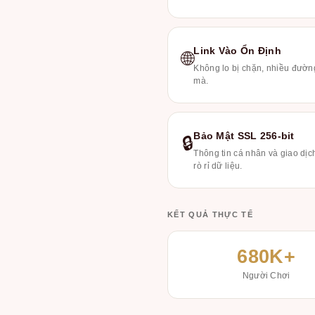
Link Vào Ổn Định
🌐
Không lo bị chặn, nhiều đườn
mà.
Bảo Mật SSL 256-bit
🔒
Thông tin cá nhân và giao dịc
rò rỉ dữ liệu.
KẾT QUẢ THỰC TẾ
680K+
Người Chơi