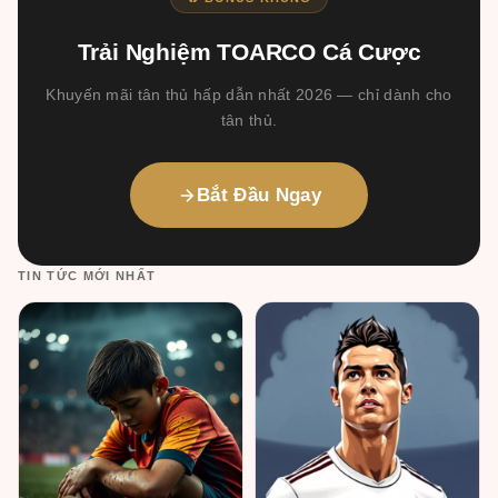
Trải Nghiệm TOARCO Cá Cược
Khuyến mãi tân thủ hấp dẫn nhất 2026 — chỉ dành cho
tân thủ.
Bắt Đầu Ngay
TIN TỨC MỚI NHẤT