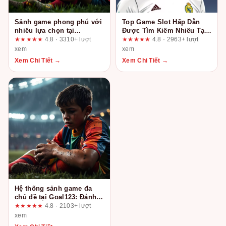
Sảnh game phong phú với
Top Game Slot Hấp Dẫn
nhiều lựa chọn tại
Được Tìm Kiếm Nhiều Tại
o8a.co.com: Cách đọc vị
ON68 – Góc Nhìn Thực Tế
★★★★★
4.8 · 3310+ lượt
★★★★★
4.8 · 2963+ lượt
độ khó, nhịp chơi và rủi ro
Cho Người Chơi Mới
xem
xem
Xem Chi Tiết →
Xem Chi Tiết →
Hệ thống sảnh game đa
chủ đề tại Goal123: Đánh
giá theo độ khó, nhịp chơi
★★★★★
4.8 · 2103+ lượt
và chiến lược vốn
xem