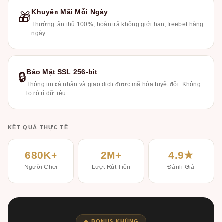
Khuyến Mãi Mỗi Ngày
🎁
Thưởng tân thủ 100%, hoàn trả không giới hạn, freebet hàng
ngày.
Bảo Mật SSL 256-bit
🔒
Thông tin cá nhân và giao dịch được mã hóa tuyệt đối. Không
lo rò rỉ dữ liệu.
KẾT QUẢ THỰC TẾ
680K+
2M+
4.9★
Người Chơi
Lượt Rút Tiền
Đánh Giá
🔥 BONUS KHỦNG