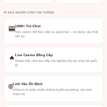
VÌ SAO NGƯỜI CHƠI TIN TƯỞNG
1000+ Trò Chơi
🎰
Slot, casino, thể thao, bắn cá, game bài — đa dạng, cập nhật
liên tục.
Live Casino Đẳng Cấp
🔥
Dealer thật, chơi trực tiếp, trải nghiệm như tại sòng bài quốc
tế.
Link Vào Ổn Định
🌐
Không lo bị chặn, nhiều đường truyền dự phòng, vào chơi
mượt mà.