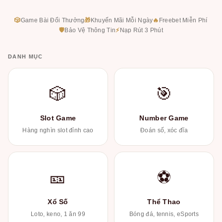
🎲
Game Bài Đổi Thưởng
🎁
Khuyến Mãi Mỗi Ngày
🔥
Freebet Miễn Phí
🛡
Bảo Vệ Thông Tin
⚡
Nạp Rút 3 Phút
DANH MỤC
🎲
🎯
Slot Game
Number Game
Hàng nghìn slot đỉnh cao
Đoán số, xóc đĩa
🎫
⚽
Xổ Số
Thể Thao
Loto, keno, 1 ăn 99
Bóng đá, tennis, eSports