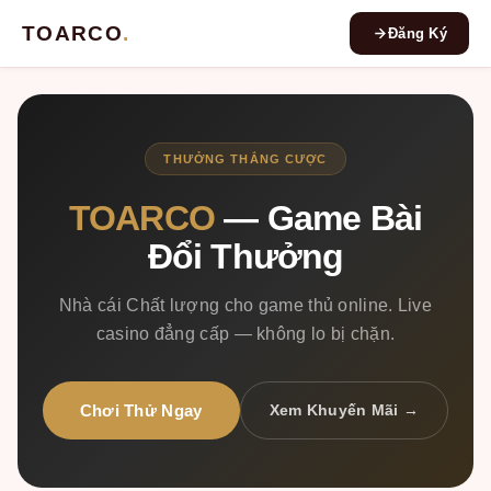
TOARCO
.
Đăng Ký
THƯỞNG THẮNG CƯỢC
TOARCO
— Game Bài
Đổi Thưởng
Nhà cái Chất lượng cho game thủ online. Live
casino đẳng cấp — không lo bị chặn.
Chơi Thử Ngay
Xem Khuyến Mãi →