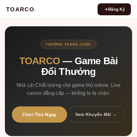
TOARCO
.
Đăng Ký
THƯỞNG THẮNG CƯỢC
TOARCO
— Game Bài
Đổi Thưởng
Nhà cái Chất lượng cho game thủ online. Live
casino đẳng cấp — không lo bị chặn.
Chơi Thử Ngay
Xem Khuyến Mãi →