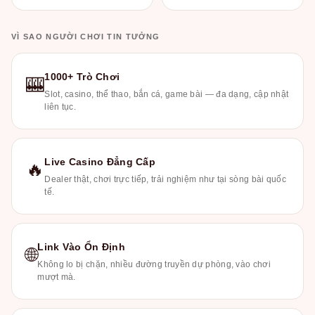
VÌ SAO NGƯỜI CHƠI TIN TƯỞNG
1000+ Trò Chơi
🎰
Slot, casino, thể thao, bắn cá, game bài — đa dạng, cập nhật
liên tục.
Live Casino Đẳng Cấp
🔥
Dealer thật, chơi trực tiếp, trải nghiệm như tại sòng bài quốc
tế.
Link Vào Ổn Định
🌐
Không lo bị chặn, nhiều đường truyền dự phòng, vào chơi
mượt mà.