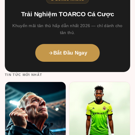
Trải Nghiệm TOARCO Cá Cược
Khuyến mãi tân thủ hấp dẫn nhất 2026 — chỉ dành cho
tân thủ.
Bắt Đầu Ngay
TIN TỨC MỚI NHẤT