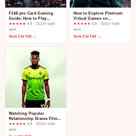
F168.pro Card Gaming
How to Explore Premium
Guide: How to Play
Virtual Games on
Strategic and Classic Card
nova88.tips: A Rule-First
★★★★★
4.8 · 2213+ lượt
★★★★★
4.8 · 3101+ lượt
Games with Discipline
Guide
xem
xem
Xem Chi Tiết →
Xem Chi Tiết →
Watching Popular
Relationship Drama Films
on HEOVL: A Full User
★★★★★
4.8 · 3226+ lượt
Journey Review
xem