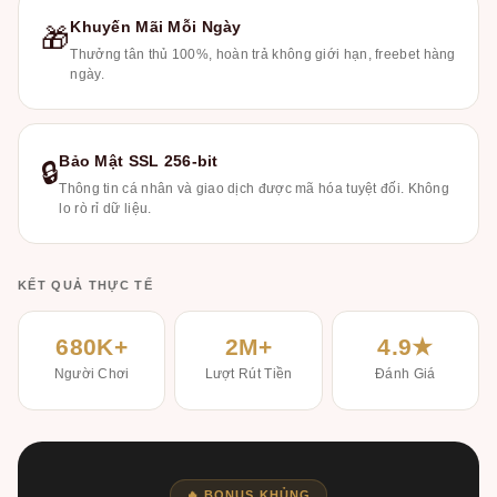
Khuyến Mãi Mỗi Ngày
🎁
Thưởng tân thủ 100%, hoàn trả không giới hạn, freebet hàng
ngày.
Bảo Mật SSL 256-bit
🔒
Thông tin cá nhân và giao dịch được mã hóa tuyệt đối. Không
lo rò rỉ dữ liệu.
KẾT QUẢ THỰC TẾ
680K+
2M+
4.9★
Người Chơi
Lượt Rút Tiền
Đánh Giá
🔥 BONUS KHỦNG