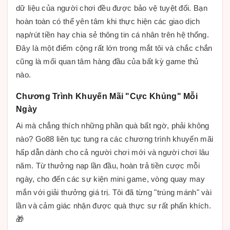
dữ liệu của người chơi đều được bảo vệ tuyệt đối. Bạn
hoàn toàn có thể yên tâm khi thực hiện các giao dịch
nạp/rút tiền hay chia sẻ thông tin cá nhân trên hệ thống.
Đây là một điểm cộng rất lớn trong mắt tôi và chắc chắn
cũng là mối quan tâm hàng đầu của bất kỳ game thủ
nào.
Chương Trình Khuyến Mãi "Cực Khủng" Mỗi
Ngày
Ai mà chẳng thích những phần quà bất ngờ, phải không
nào? Go88 liên tục tung ra các chương trình khuyến mãi
hấp dẫn dành cho cả người chơi mới và người chơi lâu
năm. Từ thưởng nạp lần đầu, hoàn trả tiền cược mỗi
ngày, cho đến các sự kiện mini game, vòng quay may
mắn với giải thưởng giá trị. Tôi đã từng "trúng mánh" vài
lần và cảm giác nhận được quà thực sự rất phấn khích.
🎁