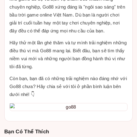
chuyên nghiệp, Go88 xứng đáng là "ngôi sao sáng" trên
bầu trời game online Việt Nam. Dù bạn là người chơi
giải trí cuối tuần hay một tay chơi chuyên nghiệp, nơi
đây đều có thể đáp ứng mọi nhu cầu của bạn.
Hãy thử một lần ghé thăm và tự mình trải nghiệm những
điều thú vị mà Go88 mang lại. Biết đâu, bạn sẽ tìm thấy
niềm vui mới và những người bạn đồng hành thú vị như
tôi đã từng.
Còn bạn, bạn đã có những trải nghiệm nào đáng nhớ với
Go88 chưa? Hãy chia sẻ với tôi ở phần bình luận bên
dưới nhé! 👇
Bạn Có Thể Thích