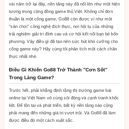
vài năm trở lại đây, nền tảng này đã nổi lên như một hiện
tượng trong cộng đồng game thủ Việt. Không chỉ đơn
thuần là một cổng game, Go88 còn được ví như một
"sân chơi" công nghệ đích thực, nơi hội tụ của những
trải nghiệm giải trí đỉnh cao và cơ hội kết nối bạn bè bốn
phương. Vậy điều gì đã tạo nên sức hút khó cưỡng cho
cổng game này? Hãy cùng tôi phân tích một cách chân
thực nhất nhé.
Điều Gì Khiến Go88 Trở Thành "Cơn Sốt"
Trong Làng Game?
Trước hết, phải khẳng định rằng thị trường game bài
online tại Việt Nam vô cùng sôi động và cạnh tranh khốc
liệt. Để tồn tại và phát triển, bất kỳ nền tảng nào cũng
phải mang đến những giá trị vượt trội. Và Go88 đã làm
được điều đó một cách xuất sắc.