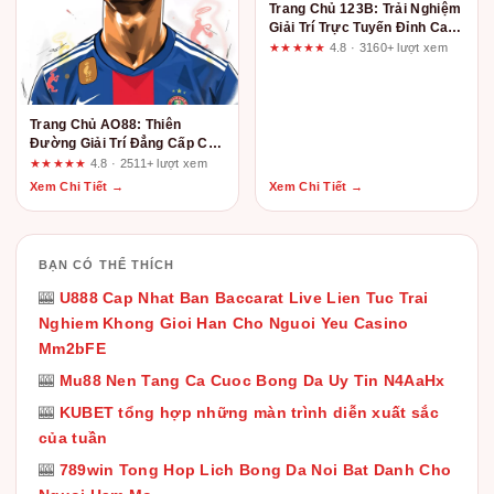
Trang Chủ 123B: Trải Nghiệm
Giải Trí Trực Tuyến Đỉnh Cao
Cho Game Thủ Việt
★★★★★
4.8 · 3160+ lượt xem
Trang Chủ AO88: Thiên
Đường Giải Trí Đẳng Cấp Cho
Game Thủ Việt
★★★★★
4.8 · 2511+ lượt xem
Xem Chi Tiết →
Xem Chi Tiết →
BẠN CÓ THỂ THÍCH
🎰
U888 Cap Nhat Ban Baccarat Live Lien Tuc Trai
Nghiem Khong Gioi Han Cho Nguoi Yeu Casino
Mm2bFE
🎰
Mu88 Nen Tang Ca Cuoc Bong Da Uy Tin N4AaHx
🎰
KUBET tổng hợp những màn trình diễn xuất sắc
của tuần
🎰
789win Tong Hop Lich Bong Da Noi Bat Danh Cho