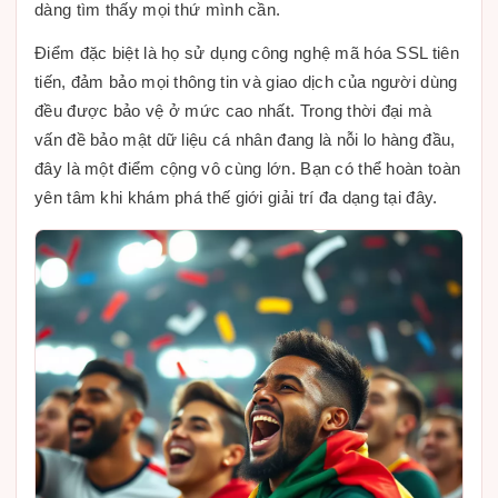
dàng tìm thấy mọi thứ mình cần.
Điểm đặc biệt là họ sử dụng công nghệ mã hóa SSL tiên
tiến, đảm bảo mọi thông tin và giao dịch của người dùng
đều được bảo vệ ở mức cao nhất. Trong thời đại mà
vấn đề bảo mật dữ liệu cá nhân đang là nỗi lo hàng đầu,
đây là một điểm cộng vô cùng lớn. Bạn có thể hoàn toàn
yên tâm khi khám phá thế giới giải trí đa dạng tại đây.