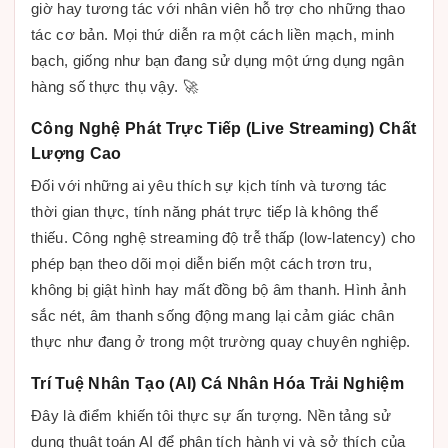
giờ hay tương tác với nhân viên hỗ trợ cho những thao
tác cơ bản. Mọi thứ diễn ra một cách liền mạch, minh
bạch, giống như bạn đang sử dụng một ứng dụng ngân
hàng số thực thụ vậy. 🚀
Công Nghệ Phát Trực Tiếp (Live Streaming) Chất
Lượng Cao
Đối với những ai yêu thích sự kịch tính và tương tác
thời gian thực, tính năng phát trực tiếp là không thể
thiếu. Công nghệ streaming độ trễ thấp (low-latency) cho
phép bạn theo dõi mọi diễn biến một cách trơn tru,
không bị giật hình hay mất đồng bộ âm thanh. Hình ảnh
sắc nét, âm thanh sống động mang lại cảm giác chân
thực như đang ở trong một trường quay chuyên nghiệp.
Trí Tuệ Nhân Tạo (AI) Cá Nhân Hóa Trải Nghiệm
Đây là điểm khiến tôi thực sự ấn tượng. Nền tảng sử
dụng thuật toán AI để phân tích hành vi và sở thích của