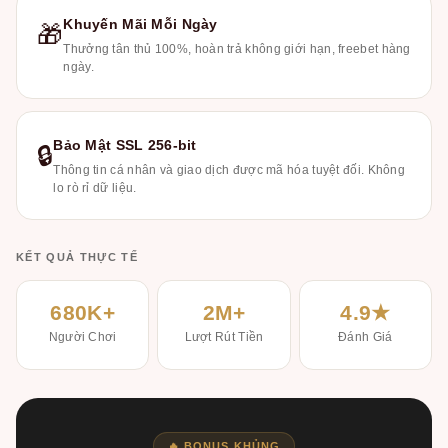
Khuyến Mãi Mỗi Ngày
🎁
Thưởng tân thủ 100%, hoàn trả không giới hạn, freebet hàng
ngày.
Bảo Mật SSL 256-bit
🔒
Thông tin cá nhân và giao dịch được mã hóa tuyệt đối. Không
lo rò rỉ dữ liệu.
KẾT QUẢ THỰC TẾ
680K+
2M+
4.9★
Người Chơi
Lượt Rút Tiền
Đánh Giá
🔥 BONUS KHỦNG