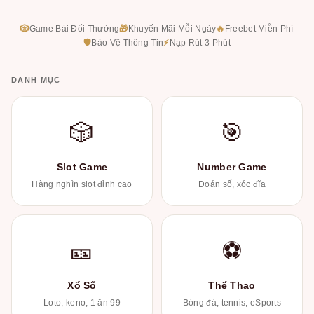
🎲
Game Bài Đổi Thưởng
🎁
Khuyến Mãi Mỗi Ngày
🔥
Freebet Miễn Phí
🛡
Bảo Vệ Thông Tin
⚡
Nạp Rút 3 Phút
DANH MỤC
🎲
🎯
Slot Game
Number Game
Hàng nghìn slot đỉnh cao
Đoán số, xóc đĩa
🎫
⚽
Xổ Số
Thể Thao
Loto, keno, 1 ăn 99
Bóng đá, tennis, eSports