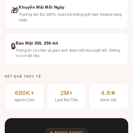
Khuyến Mãi Mỗi Ngày
🎁
Thưởng tân thủ 100%, hoàn trả không giới hạn, freebet hàng
ngày.
Bảo Mật SSL 256-bit
🔒
Thông tin cá nhân và giao dịch được mã hóa tuyệt đối. Không
lo rò rỉ dữ liệu.
KẾT QUẢ THỰC TẾ
680K+
2M+
4.9★
Người Chơi
Lượt Rút Tiền
Đánh Giá
🔥 BONUS KHỦNG