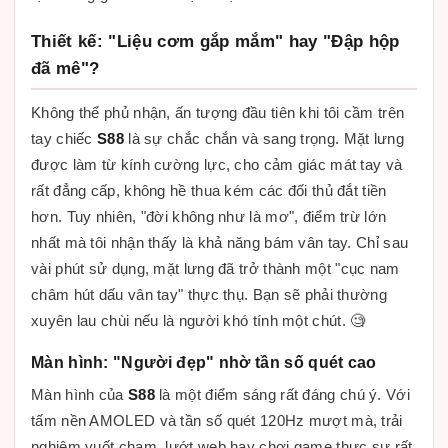
Thiết kế: "Liệu cơm gắp mắm" hay "Đập hộp
đã mê"?
Không thể phủ nhận, ấn tượng đầu tiên khi tôi cầm trên
tay chiếc
S88
là sự chắc chắn và sang trọng. Mặt lưng
được làm từ kính cường lực, cho cảm giác mát tay và
rất đẳng cấp, không hề thua kém các đối thủ đắt tiền
hơn. Tuy nhiên, "đời không như là mơ", điểm trừ lớn
nhất mà tôi nhận thấy là khả năng bám vân tay. Chỉ sau
vài phút sử dụng, mặt lưng đã trở thành một "cục nam
châm hút dấu vân tay" thực thụ. Bạn sẽ phải thường
xuyên lau chùi nếu là người khó tính một chút. 🧐
Màn hình: "Người đẹp" nhờ tần số quét cao
Màn hình của
S88
là một điểm sáng rất đáng chú ý. Với
tấm nền AMOLED và tần số quét 120Hz mượt mà, trải
nghiệm vuốt chạm, lướt web hay chơi game thực sự rất