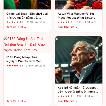
Game bài 68gb: Sân chơi giải
Aston Villa Manager’s Set-
trí trực tuyến đáng trải
Piece Focus: What Bettors
nghiệm nhất hiện nay
Should Verify Before Placing
★★★★★
4.8 · 3229+ lượt xem
★★★★★
4.8 · 1989+ lượt xem
Wagers
Xem Chi Tiết →
Xem Chi Tiết →
F168 Đăng Nhập: Trải
Nghiệm Giải Trí Đỉnh Cao
Ngay Trong Tầm Tay
★★★★★
4.8 · 2318+ lượt xem
X88 Nổ Hũ Thần Tài Jackpot
Lớn: Cơ Hội Đổi Đời Trong
Tầm Tay?
★★★★★
4.8 · 2948+ lượt xem
Xem Chi Tiết →
Xem Chi Tiết →