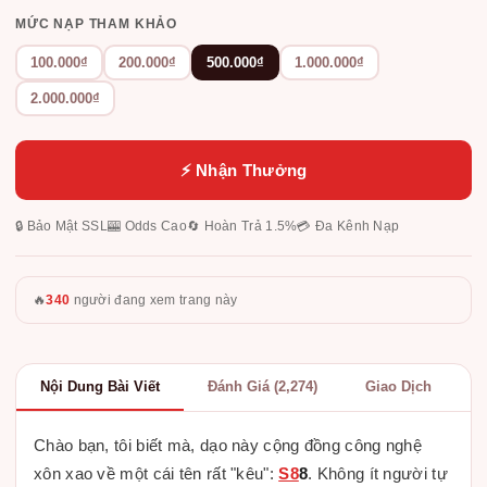
MỨC NẠP THAM KHẢO
100.000₫
200.000₫
500.000₫
1.000.000₫
2.000.000₫
⚡ Nhận Thưởng
🔒 Bảo Mật SSL
🎰 Odds Cao
🔄 Hoàn Trả 1.5%
💳 Đa Kênh Nạp
🔥
340
người đang xem trang này
Nội Dung Bài Viết
Đánh Giá (2,274)
Giao Dịch
Chào bạn, tôi biết mà, dạo này cộng đồng công nghệ
xôn xao về một cái tên rất "kêu":
S8
8
. Không ít người tự