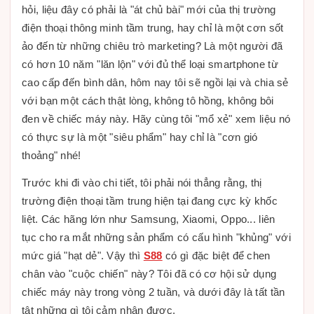
hỏi, liệu đây có phải là "át chủ bài" mới của thị trường
điện thoại thông minh tầm trung, hay chỉ là một cơn sốt
ảo đến từ những chiêu trò marketing? Là một người đã
có hơn 10 năm "lăn lộn" với đủ thể loại smartphone từ
cao cấp đến bình dân, hôm nay tôi sẽ ngồi lại và chia sẻ
với bạn một cách thật lòng, không tô hồng, không bôi
đen về chiếc máy này. Hãy cùng tôi "mổ xẻ" xem liệu nó
có thực sự là một "siêu phẩm" hay chỉ là "cơn gió
thoảng" nhé!
Trước khi đi vào chi tiết, tôi phải nói thẳng rằng, thị
trường điện thoại tầm trung hiện tại đang cực kỳ khốc
liệt. Các hãng lớn như Samsung, Xiaomi, Oppo... liên
tục cho ra mắt những sản phẩm có cấu hình "khủng" với
mức giá "hạt dẻ". Vậy thì
S88
có gì đặc biệt để chen
chân vào "cuộc chiến" này? Tôi đã có cơ hội sử dụng
chiếc máy này trong vòng 2 tuần, và dưới đây là tất tần
tật những gì tôi cảm nhận được.