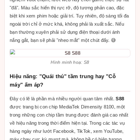
"đã". Màu sắc hiển thị rực rỡ, độ tương phản cao, đặc
biệt khi xem phim hoặc giải trí. Tuy nhiên, độ sáng tối đa
ngoài trời chỉ ở mức khá, không phải là xuất sắc. Nếu
bạn thường xuyên phải sử dụng điện thoại dưới ánh
nắng gắt, bạn sẽ phải "nheo mắt" một chút đấy. 😅
Hình minh hoạ: S8
Hiệu năng: "Quái thú" tầm trung hay "Cỗ
máy" ấm áp?
Đây có lẽ là phần mà nhiều người quan tâm nhất.
S88
được trang bị con chip MediaTek Dimensity 8100, một
trong những con chip tầm trung được đánh giá cao nhất
về hiệu năng trong thời điểm hiện tại. Trong các tác vụ
hàng ngày như lướt Facebook, TikTok, xem YouTube,
máy chạy cực kỳ mượt mà, không hề có hiện tượng