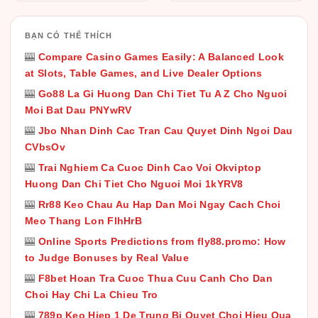
BẠN CÓ THỂ THÍCH
🎰
Compare Casino Games Easily: A Balanced Look
at Slots, Table Games, and Live Dealer Options
🎰
Go88 La Gi Huong Dan Chi Tiet Tu A Z Cho Nguoi
Moi Bat Dau PNYwRV
🎰
Jbo Nhan Dinh Cac Tran Cau Quyet Dinh Ngoi Dau
CVbsOv
🎰
Trai Nghiem Ca Cuoc Dinh Cao Voi Okviptop
Huong Dan Chi Tiet Cho Nguoi Moi 1kYRV8
🎰
Rr88 Keo Chau Au Hap Dan Moi Ngay Cach Choi
Meo Thang Lon FlhHrB
🎰
Online Sports Predictions from fly88.promo: How
to Judge Bonuses by Real Value
🎰
F8bet Hoan Tra Cuoc Thua Cuu Canh Cho Dan
Choi Hay Chi La Chieu Tro
🎰
789p Keo Hiep 1 De Trung Bi Quyet Choi Hieu Qua