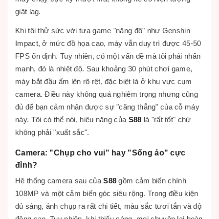
giật lag.
Khi tôi thử sức với tựa game "nặng đô" như Genshin
Impact, ở mức đồ họa cao, máy vẫn duy trì được 45-50
FPS ổn định. Tuy nhiên, có một vấn đề mà tôi phải nhấn
mạnh, đó là nhiệt độ. Sau khoảng 30 phút chơi game,
máy bắt đầu ấm lên rõ rệt, đặc biệt là ở khu vực cụm
camera. Điều này không quá nghiêm trọng nhưng cũng
đủ để bạn cảm nhận được sự "căng thẳng" của cỗ máy
này. Tôi có thể nói, hiệu năng của
S88
là "rất tốt" chứ
không phải "xuất sắc".
Camera: "Chụp cho vui" hay "Sống ảo" cực
đỉnh?
Hệ thống camera sau của
S88
gồm cảm biến chính
108MP và một cảm biến góc siêu rộng. Trong điều kiện
đủ sáng, ảnh chụp ra rất chi tiết, màu sắc tươi tắn và độ
động cao. Tuy nhiên, khi thiếu sáng, mọi chuyện lại hoàn