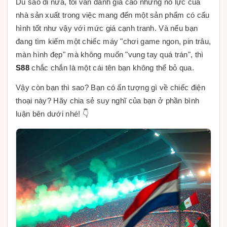
Dù sao đi nữa, tôi vẫn đánh giá cao những nỗ lực của
nhà sản xuất trong việc mang đến một sản phẩm có cấu
hình tốt như vậy với mức giá cạnh tranh. Và nếu bạn
đang tìm kiếm một chiếc máy "chơi game ngon, pin trâu,
màn hình đẹp" mà không muốn "vung tay quá trán", thì
S88
chắc chắn là một cái tên bạn không thể bỏ qua.
Vậy còn bạn thì sao? Bạn có ấn tượng gì về chiếc điện
thoại này? Hãy chia sẻ suy nghĩ của bạn ở phần bình
luận bên dưới nhé! 👇