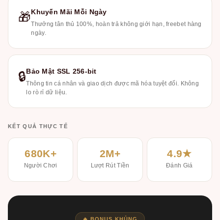
Khuyến Mãi Mỗi Ngày
🎁
Thưởng tân thủ 100%, hoàn trả không giới hạn, freebet hàng
ngày.
Bảo Mật SSL 256-bit
🔒
Thông tin cá nhân và giao dịch được mã hóa tuyệt đối. Không
lo rò rỉ dữ liệu.
KẾT QUẢ THỰC TẾ
680K+
2M+
4.9★
Người Chơi
Lượt Rút Tiền
Đánh Giá
🔥 BONUS KHỦNG