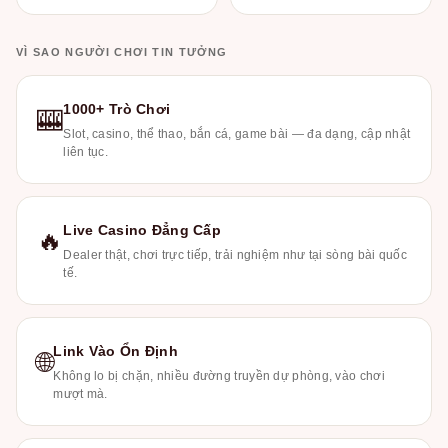
VÌ SAO NGƯỜI CHƠI TIN TƯỞNG
1000+ Trò Chơi
🎰
Slot, casino, thể thao, bắn cá, game bài — đa dạng, cập nhật
liên tục.
Live Casino Đẳng Cấp
🔥
Dealer thật, chơi trực tiếp, trải nghiệm như tại sòng bài quốc
tế.
Link Vào Ổn Định
🌐
Không lo bị chặn, nhiều đường truyền dự phòng, vào chơi
mượt mà.