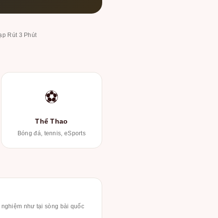
ạp Rút 3 Phút
⚽
Thể Thao
Bóng đá, tennis, eSports
rải nghiệm như tại sòng bài quốc