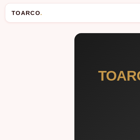
TOARCO
.
TOAR