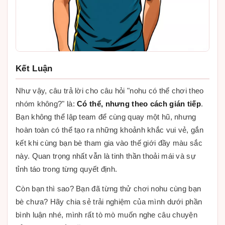
Kết Luận
Như vậy, câu trả lời cho câu hỏi "nohu có thể chơi theo
nhóm không?" là:
Có thể, nhưng theo cách gián tiếp
.
Bạn không thể lập team để cùng quay một hũ, nhưng
hoàn toàn có thể tạo ra những khoảnh khắc vui vẻ, gắn
kết khi cùng bạn bè tham gia vào thế giới đầy màu sắc
này. Quan trọng nhất vẫn là tinh thần thoải mái và sự
tỉnh táo trong từng quyết định.
Còn bạn thì sao? Bạn đã từng thử chơi nohu cùng bạn
bè chưa? Hãy chia sẻ trải nghiệm của mình dưới phần
bình luận nhé, mình rất tò mò muốn nghe câu chuyện