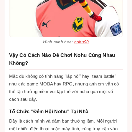
Hình minh hoạ:
nohu90
Vậy Có Cách Nào Để Chơi Nohu Cùng Nhau
Không?
Mặc dù không có tính năng "lập hội" hay "team battle"
như các game MOBA hay RPG, nhưng anh em vẫn có
thể tận hưởng niềm vui tập thể với nohu qua một số
cách sau đây.
Tổ Chức "Đêm Hội Nohu" Tại Nhà
Đây là cách mình và đám bạn thường làm. Mỗi người
một chiếc điện thoại hoặc máy tính, cùng truy cập vào