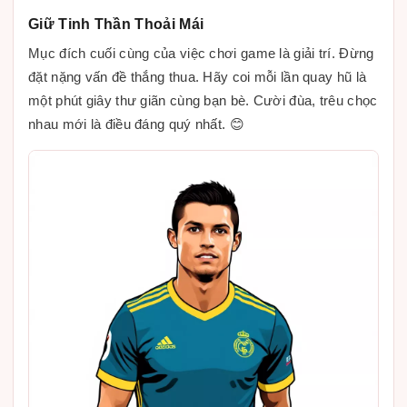
Giữ Tinh Thần Thoải Mái
Mục đích cuối cùng của việc chơi game là giải trí. Đừng
đặt nặng vấn đề thắng thua. Hãy coi mỗi lần quay hũ là
một phút giây thư giãn cùng bạn bè. Cười đùa, trêu chọc
nhau mới là điều đáng quý nhất. 😊