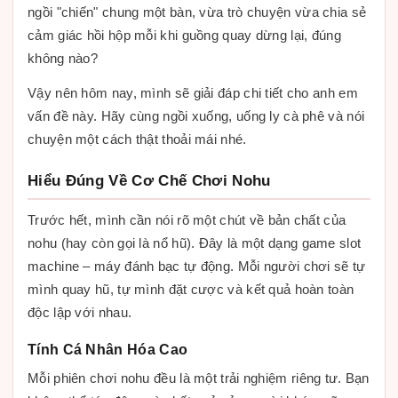
ngồi "chiến" chung một bàn, vừa trò chuyện vừa chia sẻ
cảm giác hồi hộp mỗi khi guồng quay dừng lại, đúng
không nào?
Vậy nên hôm nay, mình sẽ giải đáp chi tiết cho anh em
vấn đề này. Hãy cùng ngồi xuống, uống ly cà phê và nói
chuyện một cách thật thoải mái nhé.
Hiểu Đúng Về Cơ Chế Chơi Nohu
Trước hết, mình cần nói rõ một chút về bản chất của
nohu (hay còn gọi là nổ hũ). Đây là một dạng game slot
machine – máy đánh bạc tự động. Mỗi người chơi sẽ tự
mình quay hũ, tự mình đặt cược và kết quả hoàn toàn
độc lập với nhau.
Tính Cá Nhân Hóa Cao
Mỗi phiên chơi nohu đều là một trải nghiệm riêng tư. Bạn