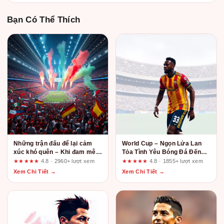
Bạn Có Thể Thích
Những trận đấu để lại cảm
World Cup – Ngọn Lửa Lan
xúc khó quên – Khi đam mê
Tỏa Tình Yêu Bóng Đá Đến
chạm đến trái tim
Mọi Quốc Gia
★★★★★
4.8 · 2960+ lượt xem
★★★★★
4.8 · 1855+ lượt xem
Xem Chi Tiết →
Xem Chi Tiết →