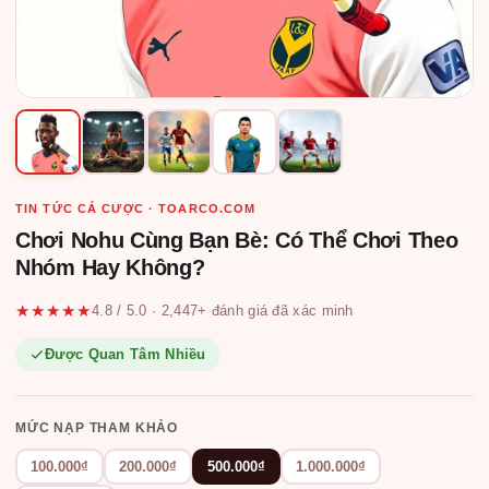
TIN TỨC CÁ CƯỢC · TOARCO.COM
Chơi Nohu Cùng Bạn Bè: Có Thể Chơi Theo
Nhóm Hay Không?
★★★★★
4.8 / 5.0 · 2,447+ đánh giá đã xác minh
Được Quan Tâm Nhiều
MỨC NẠP THAM KHẢO
100.000₫
200.000₫
500.000₫
1.000.000₫