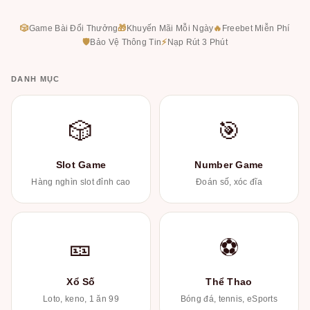
🎲
Game Bài Đổi Thưởng
🎁
Khuyến Mãi Mỗi Ngày
🔥
Freebet Miễn Phí
🛡
Bảo Vệ Thông Tin
⚡
Nạp Rút 3 Phút
DANH MỤC
🎲
🎯
Slot Game
Number Game
Hàng nghìn slot đỉnh cao
Đoán số, xóc đĩa
🎫
⚽
Xổ Số
Thể Thao
Loto, keno, 1 ăn 99
Bóng đá, tennis, eSports