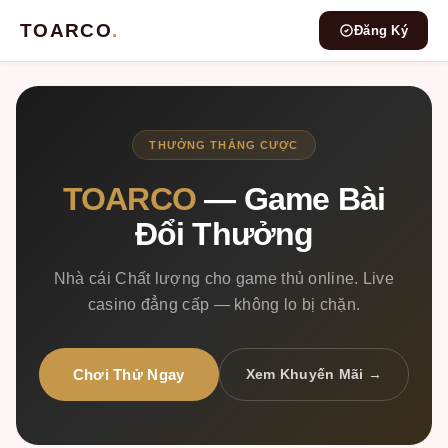
TOARCO
.
Đăng Ký
THƯỞNG THẮNG CƯỢC
TOARCO
— Game Bài
Đổi Thưởng
Nhà cái Chất lượng cho game thủ online. Live
casino đẳng cấp — không lo bị chặn.
Chơi Thử Ngay
Xem Khuyến Mãi →