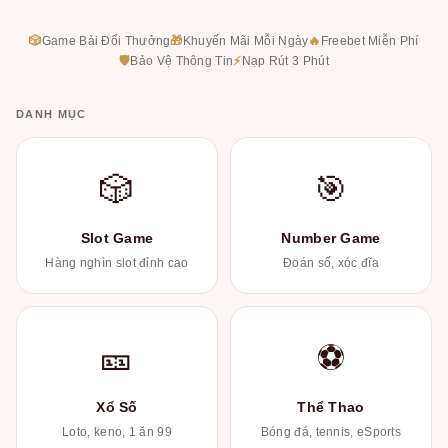
🎲
Game Bài Đổi Thưởng
🎁
Khuyến Mãi Mỗi Ngày
🔥
Freebet Miễn Phí
🛡
Bảo Vệ Thông Tin
⚡
Nạp Rút 3 Phút
DANH MỤC
🎲
🎯
Slot Game
Number Game
Hàng nghìn slot đỉnh cao
Đoán số, xóc đĩa
🎫
⚽
Xổ Số
Thể Thao
Loto, keno, 1 ăn 99
Bóng đá, tennis, eSports