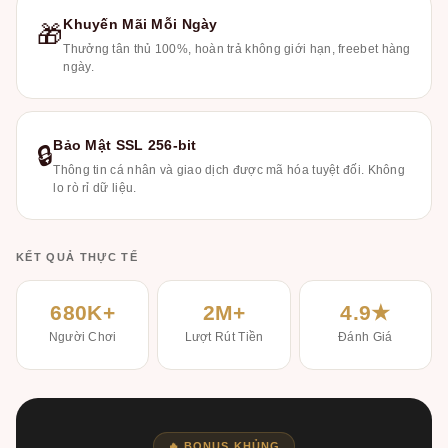
Khuyến Mãi Mỗi Ngày
🎁
Thưởng tân thủ 100%, hoàn trả không giới hạn, freebet hàng
ngày.
Bảo Mật SSL 256-bit
🔒
Thông tin cá nhân và giao dịch được mã hóa tuyệt đối. Không
lo rò rỉ dữ liệu.
KẾT QUẢ THỰC TẾ
680K+
2M+
4.9★
Người Chơi
Lượt Rút Tiền
Đánh Giá
🔥 BONUS KHỦNG