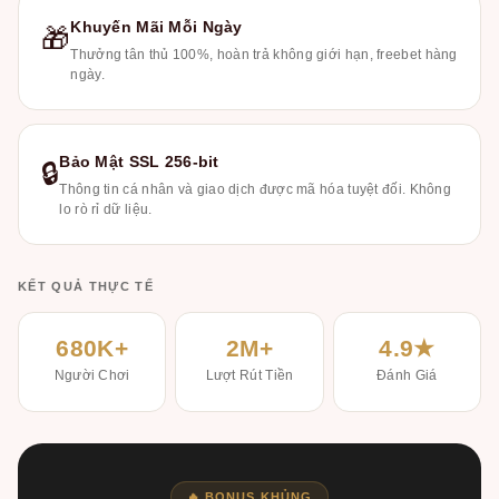
Khuyến Mãi Mỗi Ngày
🎁
Thưởng tân thủ 100%, hoàn trả không giới hạn, freebet hàng
ngày.
Bảo Mật SSL 256-bit
🔒
Thông tin cá nhân và giao dịch được mã hóa tuyệt đối. Không
lo rò rỉ dữ liệu.
KẾT QUẢ THỰC TẾ
680K+
2M+
4.9★
Người Chơi
Lượt Rút Tiền
Đánh Giá
🔥 BONUS KHỦNG