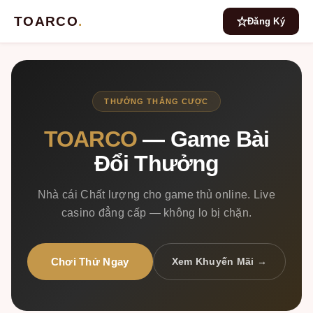
TOARCO
.
Đăng Ký
THƯỞNG THẮNG CƯỢC
TOARCO
— Game Bài
Đổi Thưởng
Nhà cái Chất lượng cho game thủ online. Live
casino đẳng cấp — không lo bị chặn.
Chơi Thử Ngay
Xem Khuyến Mãi →