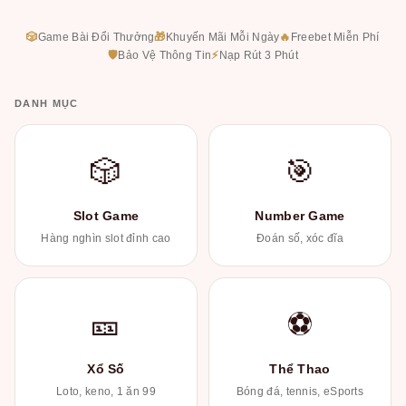
🎲
Game Bài Đổi Thưởng
🎁
Khuyến Mãi Mỗi Ngày
🔥
Freebet Miễn Phí
🛡
Bảo Vệ Thông Tin
⚡
Nạp Rút 3 Phút
DANH MỤC
🎲
🎯
Slot Game
Number Game
Hàng nghìn slot đỉnh cao
Đoán số, xóc đĩa
🎫
⚽
Xổ Số
Thể Thao
Loto, keno, 1 ăn 99
Bóng đá, tennis, eSports