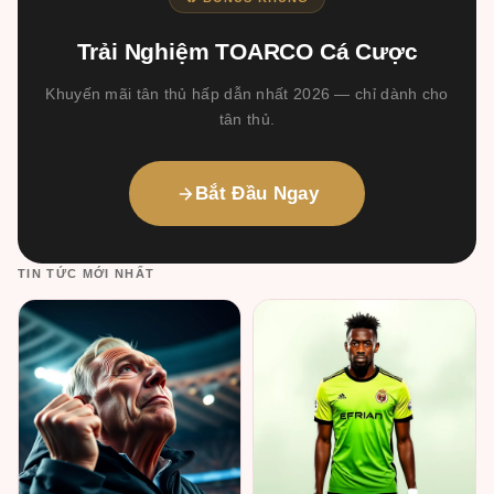
Trải Nghiệm TOARCO Cá Cược
Khuyến mãi tân thủ hấp dẫn nhất 2026 — chỉ dành cho
tân thủ.
Bắt Đầu Ngay
TIN TỨC MỚI NHẤT