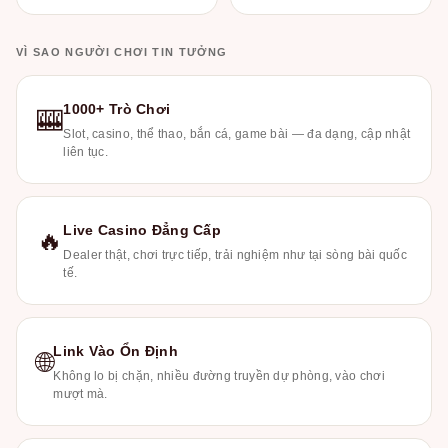
VÌ SAO NGƯỜI CHƠI TIN TƯỞNG
1000+ Trò Chơi
🎰
Slot, casino, thể thao, bắn cá, game bài — đa dạng, cập nhật
liên tục.
Live Casino Đẳng Cấp
🔥
Dealer thật, chơi trực tiếp, trải nghiệm như tại sòng bài quốc
tế.
Link Vào Ổn Định
🌐
Không lo bị chặn, nhiều đường truyền dự phòng, vào chơi
mượt mà.