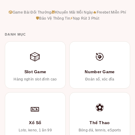
🎲
Game Bài Đổi Thưởng
🎁
Khuyến Mãi Mỗi Ngày
🔥
Freebet Miễn Phí
🛡
Bảo Vệ Thông Tin
⚡
Nạp Rút 3 Phút
DANH MỤC
🎲
🎯
Slot Game
Number Game
Hàng nghìn slot đỉnh cao
Đoán số, xóc đĩa
🎫
⚽
Xổ Số
Thể Thao
Loto, keno, 1 ăn 99
Bóng đá, tennis, eSports