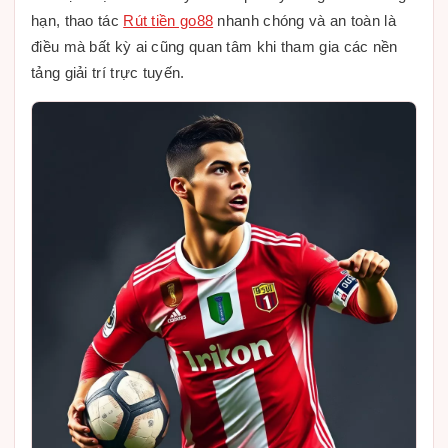
hạn, thao tác
Rút tiền go88
nhanh chóng và an toàn là
điều mà bất kỳ ai cũng quan tâm khi tham gia các nền
tảng giải trí trực tuyến.