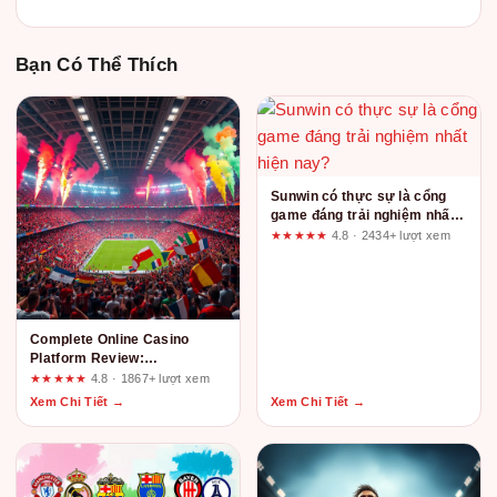
Bạn Có Thể Thích
Sunwin có thực sự là cổng
game đáng trải nghiệm nhất
hiện nay?
★★★★★
4.8 · 2434+ lượt xem
Complete Online Casino
Platform Review:
qqs88.jp.net – A User
★★★★★
4.8 · 1867+ lượt xem
Journey Analysis
Xem Chi Tiết →
Xem Chi Tiết →