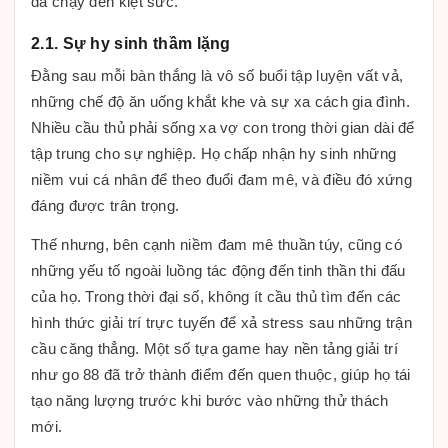
đã chạy đến kiệt sức.
2.1. Sự hy sinh thầm lặng
Đằng sau mỗi bàn thắng là vô số buổi tập luyện vất vả,
những chế độ ăn uống khắt khe và sự xa cách gia đình.
Nhiều cầu thủ phải sống xa vợ con trong thời gian dài để
tập trung cho sự nghiệp. Họ chấp nhận hy sinh những
niềm vui cá nhân để theo đuổi đam mê, và điều đó xứng
đáng được trân trọng.
Thế nhưng, bên cạnh niềm đam mê thuần túy, cũng có
những yếu tố ngoài luồng tác động đến tinh thần thi đấu
của họ. Trong thời đại số, không ít cầu thủ tìm đến các
hình thức giải trí trực tuyến để xả stress sau những trận
cầu căng thẳng. Một số tựa game hay nền tảng giải trí
như go 88 đã trở thành điểm đến quen thuộc, giúp họ tái
tạo năng lượng trước khi bước vào những thử thách
mới.