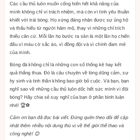
Các cầu thủ luôn muốn cống hiến hết khả năng của
mình không chỉ vì trách nhiệm, mà còn vì tình yêu thuần
khiết với trái bóng. Họ xứng đáng nhận được sự ủng hộ
và thấu hiểu từ người hâm mộ, thay vì những chỉ trích
thiếu căn cứ. Mỗi lần họ bước ra sân là một lần họ chiến
đấu vì màu cờ sắc áo, vì đồng đội và vì chính đam mê
của mình.
Bóng đá không chỉ là những con số thống kê hay kết
quả thắng thua. Đó là câu chuyện về lòng dũng cảm, sự
hy sinh và tinh thần không bao giờ bỏ cuộc. Và bạn, bạn
nghĩ sao về những cầu thủ luôn dốc hết sức mình vì đội
bóng? Hãy chia sẻ suy nghĩ của bạn ở phần bình luận
nhé! 🏆⚽
Cảm ơn bạn đã đọc bài viết. Đừng quên theo dõi để cập
nhật thêm nhiều nội dung thú vị về thế giới thể thao và
công nghệ! 😊