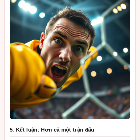
5. Kết luận: Hơn cả một trận đấu