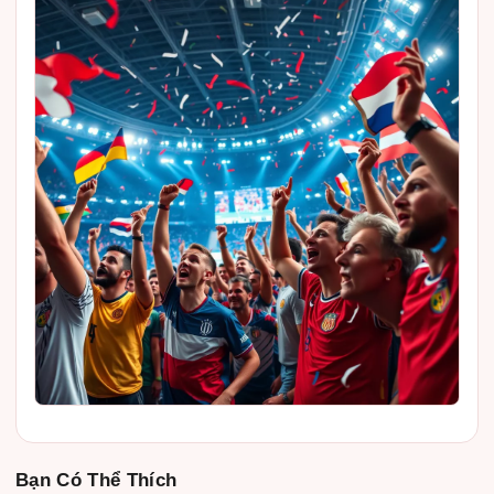
Bạn Có Thể Thích