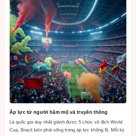
Áp lực từ người hâm mộ và truyền thông
Là quốc gia duy nhất giành được 5 chức vô địch World
Cup, Brazil luôn phải sống trong áp lực khổng lồ. Mỗi kỳ