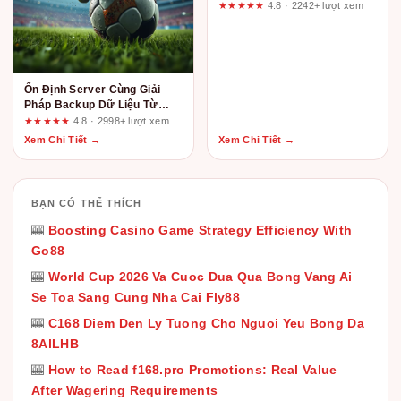
lịch sử
★★★★★
4.8 · 2242+ lượt xem
Ổn Định Server Cùng Giải
Pháp Backup Dữ Liệu Từ
Ivan.vn – Khi “Của Để Dành”
★★★★★
4.8 · 2998+ lượt xem
Trên Cloud Là Bất Tử
Xem Chi Tiết →
Xem Chi Tiết →
BẠN CÓ THỂ THÍCH
🎰
Boosting Casino Game Strategy Efficiency With
Go88
🎰
World Cup 2026 Va Cuoc Dua Qua Bong Vang Ai
Se Toa Sang Cung Nha Cai Fly88
🎰
C168 Diem Den Ly Tuong Cho Nguoi Yeu Bong Da
8AlLHB
🎰
How to Read f168.pro Promotions: Real Value
After Wagering Requirements