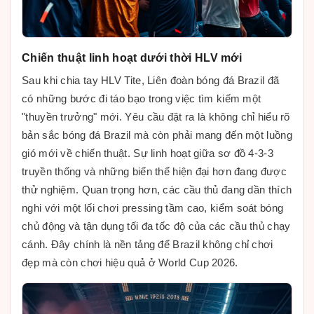
Chiến thuật linh hoạt dưới thời HLV mới
Sau khi chia tay HLV Tite, Liên đoàn bóng đá Brazil đã
có những bước đi táo bạo trong việc tìm kiếm một
"thuyền trưởng" mới. Yêu cầu đặt ra là không chỉ hiểu rõ
bản sắc bóng đá Brazil mà còn phải mang đến một luồng
gió mới về chiến thuật. Sự linh hoạt giữa sơ đồ 4-3-3
truyền thống và những biến thể hiện đại hơn đang được
thử nghiệm. Quan trọng hơn, các cầu thủ đang dần thích
nghi với một lối chơi pressing tầm cao, kiểm soát bóng
chủ động và tận dụng tối đa tốc độ của các cầu thủ chạy
cánh. Đây chính là nền tảng để Brazil không chỉ chơi
đẹp mà còn chơi hiệu quả ở World Cup 2026.