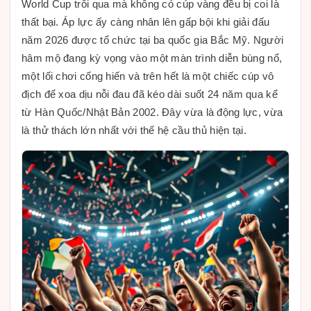
World Cup trôi qua mà không có cúp vàng đều bị coi là
thất bại. Áp lực ấy càng nhân lên gấp bội khi giải đấu
năm 2026 được tổ chức tại ba quốc gia Bắc Mỹ. Người
hâm mộ đang kỳ vọng vào một màn trình diễn bùng nổ,
một lối chơi cống hiến và trên hết là một chiếc cúp vô
địch để xoa dịu nỗi đau đã kéo dài suốt 24 năm qua kể
từ Hàn Quốc/Nhật Bản 2002. Đây vừa là động lực, vừa
là thử thách lớn nhất với thế hệ cầu thủ hiện tại.