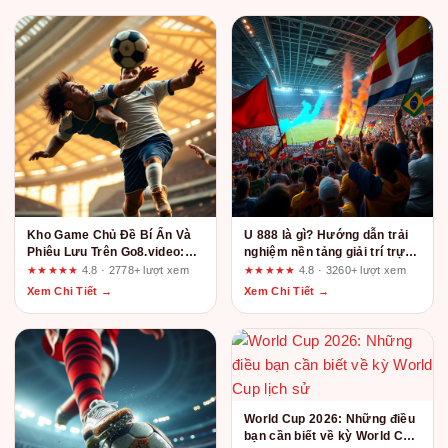
Kho Game Chủ Đề Bí Ẩn Và
U 888 là gì? Hướng dẫn trải
Phiêu Lưu Trên Go8.video:
nghiệm nền tảng giải trí trực
Trải Nghiệm Thật Từ Góc
tuyến toàn diện
★★★★★
4.8 · 2778+ lượt xem
★★★★★
4.8 · 3260+ lượt xem
Nhìn UX
Xem Chi Tiết →
Xem Chi Tiết →
World Cup 2026: Những điều
bạn cần biết về kỳ World Cup