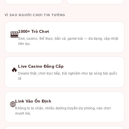
VÌ SAO NGƯỜI CHƠI TIN TƯỞNG
1000+ Trò Chơi
🎰
Slot, casino, thể thao, bắn cá, game bài — đa dạng, cập nhật
liên tục.
Live Casino Đẳng Cấp
🔥
Dealer thật, chơi trực tiếp, trải nghiệm như tại sòng bài quốc
tế.
Link Vào Ổn Định
🌐
Không lo bị chặn, nhiều đường truyền dự phòng, vào chơi
mượt mà.