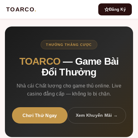
TOARCO
.
Đăng Ký
THƯỞNG THẮNG CƯỢC
TOARCO
— Game Bài
Đổi Thưởng
Nhà cái Chất lượng cho game thủ online. Live
casino đẳng cấp — không lo bị chặn.
Chơi Thử Ngay
Xem Khuyến Mãi →