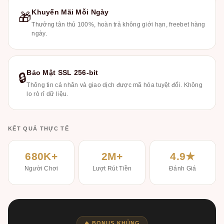
Khuyến Mãi Mỗi Ngày
🎁
Thưởng tân thủ 100%, hoàn trả không giới hạn, freebet hàng
ngày.
Bảo Mật SSL 256-bit
🔒
Thông tin cá nhân và giao dịch được mã hóa tuyệt đối. Không
lo rò rỉ dữ liệu.
KẾT QUẢ THỰC TẾ
680K+
2M+
4.9★
Người Chơi
Lượt Rút Tiền
Đánh Giá
🔥 BONUS KHỦNG