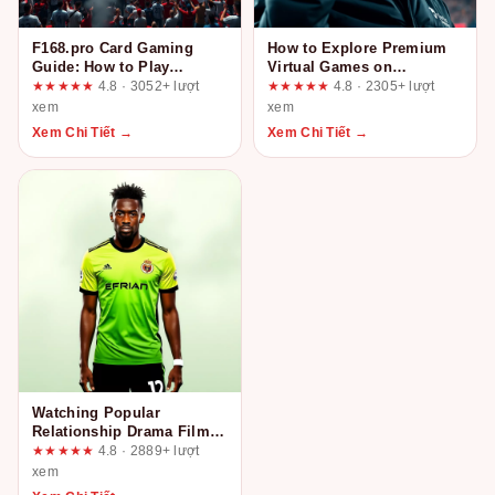
F168.pro Card Gaming
How to Explore Premium
Guide: How to Play
Virtual Games on
Strategic and Classic Card
nova88.tips: A Rule-First
★★★★★
4.8 · 3052+ lượt
★★★★★
4.8 · 2305+ lượt
Games with Discipline
Guide
xem
xem
Xem Chi Tiết →
Xem Chi Tiết →
Watching Popular
Relationship Drama Films
on HEOVL: A Full User
★★★★★
4.8 · 2889+ lượt
Journey Review
xem