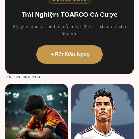
Trải Nghiệm TOARCO Cá Cược
Khuyến mãi tân thủ hấp dẫn nhất 2026 — chỉ dành cho
tân thủ.
Bắt Đầu Ngay
TIN TỨC MỚI NHẤT