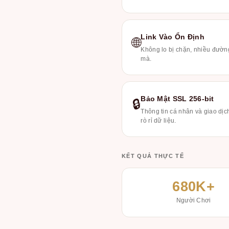
Link Vào Ổn Định
🌐
Không lo bị chặn, nhiều đườn
mà.
Bảo Mật SSL 256-bit
🔒
Thông tin cá nhân và giao dịc
rò rỉ dữ liệu.
KẾT QUẢ THỰC TẾ
680K+
Người Chơi