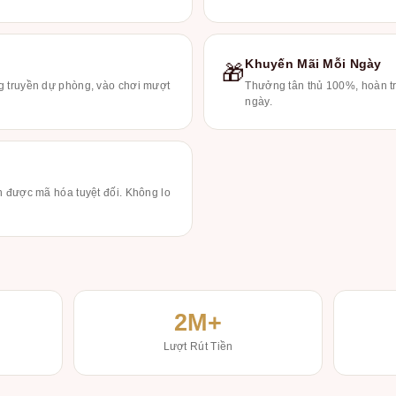
Khuyến Mãi Mỗi Ngày
🎁
g truyền dự phòng, vào chơi mượt
Thưởng tân thủ 100%, hoàn tr
ngày.
h được mã hóa tuyệt đối. Không lo
2M+
Lượt Rút Tiền