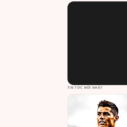
TIN TỨC MỚI NHẤT