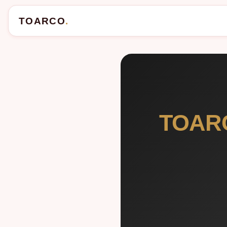
TOARCO
.
TOAR