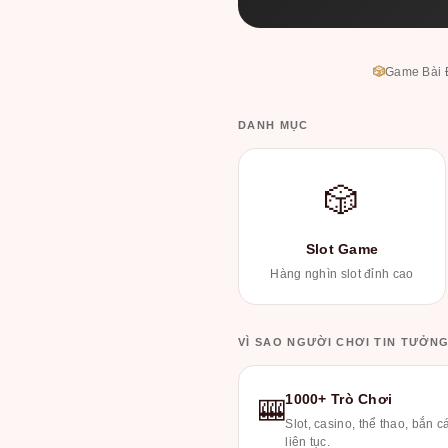
🎲
Game Bài 
DANH MỤC
🎲
Slot Game
Hàng nghìn slot đỉnh cao
VÌ SAO NGƯỜI CHƠI TIN TƯỞN
1000+ Trò Chơi
🎰
Slot, casino, thể thao, bắn 
liên tục.