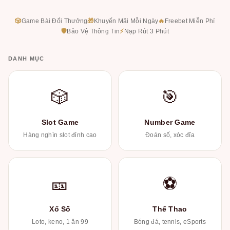
🎲
Game Bài Đổi Thưởng
🎁
Khuyến Mãi Mỗi Ngày
🔥
Freebet Miễn Phí
🛡
Bảo Vệ Thông Tin
⚡
Nạp Rút 3 Phút
DANH MỤC
🎲
🎯
Slot Game
Number Game
Hàng nghìn slot đỉnh cao
Đoán số, xóc đĩa
🎫
⚽
Xổ Số
Thể Thao
Loto, keno, 1 ăn 99
Bóng đá, tennis, eSports