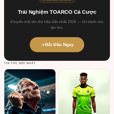
Trải Nghiệm TOARCO Cá Cược
Khuyến mãi tân thủ hấp dẫn nhất 2026 — chỉ dành cho
tân thủ.
Bắt Đầu Ngay
TIN TỨC MỚI NHẤT