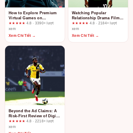
How to Explore Premium
Watching Popular
Virtual Games on
Relationship Drama Films
nova88.tips: A Rule-First
on HEOVL: A Full User
★★★★★
4.8 · 3390+ lượt
★★★★★
4.8 · 2184+ lượt
Guide
Journey Review
xem
xem
Xem Chi Tiết →
Xem Chi Tiết →
Beyond the Ad Claims: A
Risk-First Review of Digital
Entertainment Options on
★★★★★
4.8 · 2218+ lượt
ml88.vegas
xem