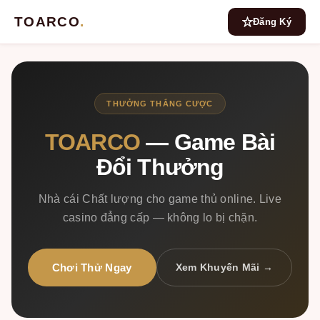
TOARCO
.
Đăng Ký
THƯỞNG THẮNG CƯỢC
TOARCO
— Game Bài
Đổi Thưởng
Nhà cái Chất lượng cho game thủ online. Live
casino đẳng cấp — không lo bị chặn.
Chơi Thử Ngay
Xem Khuyến Mãi →