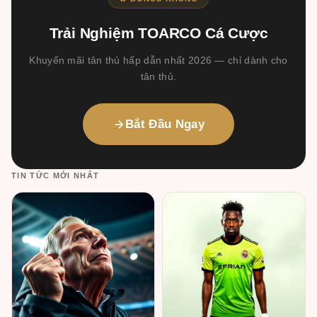
Trải Nghiệm TOARCO Cá Cược
Khuyến mãi tân thủ hấp dẫn nhất 2026 — chỉ dành cho
tân thủ.
Bắt Đầu Ngay
TIN TỨC MỚI NHẤT