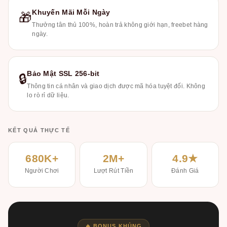
Khuyến Mãi Mỗi Ngày
🎁
Thưởng tân thủ 100%, hoàn trả không giới hạn, freebet hàng
ngày.
Bảo Mật SSL 256-bit
🔒
Thông tin cá nhân và giao dịch được mã hóa tuyệt đối. Không
lo rò rỉ dữ liệu.
KẾT QUẢ THỰC TẾ
680K+
2M+
4.9★
Người Chơi
Lượt Rút Tiền
Đánh Giá
🔥 BONUS KHỦNG