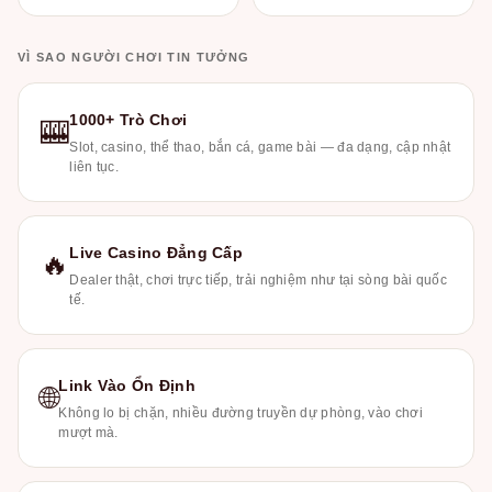
VÌ SAO NGƯỜI CHƠI TIN TƯỞNG
1000+ Trò Chơi
🎰
Slot, casino, thể thao, bắn cá, game bài — đa dạng, cập nhật
liên tục.
Live Casino Đẳng Cấp
🔥
Dealer thật, chơi trực tiếp, trải nghiệm như tại sòng bài quốc
tế.
Link Vào Ổn Định
🌐
Không lo bị chặn, nhiều đường truyền dự phòng, vào chơi
mượt mà.