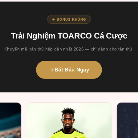
🔥 BONUS KHỦNG
Trải Nghiệm TOARCO Cá Cược
Khuyến mãi tân thủ hấp dẫn nhất 2026 — chỉ dành cho tân thủ.
Bắt Đầu Ngay