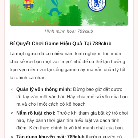
Hình minh hoạ: 789club
Bí Quyết Chơi Game Hiệu Quả Tại 789club
Là một người đã có nhiều năm kinh nghiệm, tôi muốn
chia sẻ với bạn một vài "mẹo" nhỏ để có thể tận hưởng
trọn vẹn niềm vui tại cổng game này mà vẫn quản lý tốt
tài chính cá nhân.
Quản lý vốn thông minh:
Đừng bao giờ đặt cược
tất tay vào một ván bài. Hãy chia nhỏ số vốn của bạn
ra và chơi một cách có kế hoạch.
Nắm rõ luật chơi:
Trước khi tham gia bất kỳ trò chơi
nào, hãy dành thời gian tìm hiểu luật và cách tính
điểm. Kiến thức chính là vũ khí mạnh nhất của bạn.
Tận dụng khuyến mãi:
789club
thường xuyên có