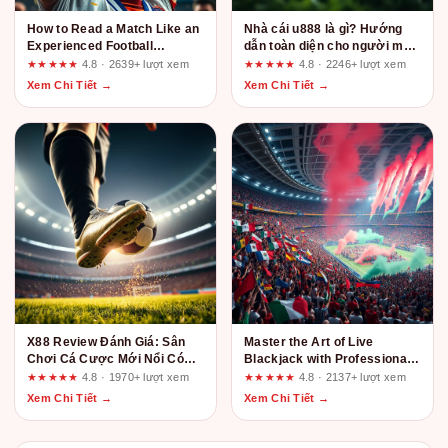
How to Read a Match Like an
Nhà cái u888 là gì? Hướng
Experienced Football
dẫn toàn diện cho người mới
Analyst: A Practical Guide
bắt đầu
★★★★★
4.8 · 2639+ lượt xem
★★★★★
4.8 · 2246+ lượt xem
Xem Chi Tiết →
Xem Chi Tiết →
X88 Review Đánh Giá: Sân
Master the Art of Live
Chơi Cá Cược Mới Nổi Có
Blackjack with Professional
Thực Sự Uy Tín?
Dealers on go88 – A User
★★★★★
4.8 · 1970+ lượt xem
★★★★★
4.8 · 2137+ lượt xem
Journey Review
Xem Chi Tiết →
Xem Chi Tiết →