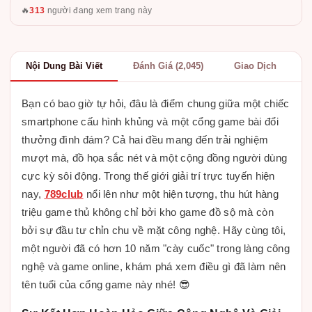
🔥
313
người đang xem trang này
Nội Dung Bài Viết
Đánh Giá (2,045)
Giao Dịch
Bạn có bao giờ tự hỏi, đâu là điểm chung giữa một chiếc
smartphone cấu hình khủng và một cổng game bài đổi
thưởng đình đám? Cả hai đều mang đến trải nghiệm
mượt mà, đồ họa sắc nét và một cộng đồng người dùng
cực kỳ sôi động. Trong thế giới giải trí trực tuyến hiện
nay,
789club
nổi lên như một hiện tượng, thu hút hàng
triệu game thủ không chỉ bởi kho game đồ sộ mà còn
bởi sự đầu tư chỉn chu về mặt công nghệ. Hãy cùng tôi,
một người đã có hơn 10 năm "cày cuốc" trong làng công
nghệ và game online, khám phá xem điều gì đã làm nên
tên tuổi của cổng game này nhé! 😎