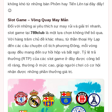
không khó từ những bàn Phỏm hay Tiến Lên tại đây đấy!
😉
Slot Game – Vòng Quay May Mắn
Đối với những ai yêu thích sự may rủi và giải trí nhanh,
slot game tại
789club
là một lựa chọn không thể bỏ qua.
Với hàng trăm chủ đề khác nhau, từ thần thoại Hy Lạp
đến các câu chuyện cổ tích phương Đông, mỗi vòng
quay đều mang đến sự hồi hộp và bất ngờ. Tỷ lệ trả
thưởng (RTP) của các slot game ở đây được công bố
rõ ràng, thường ở mức cao, giúp người chơi có cơ hội
nhận được những phần thưởng giá trị.