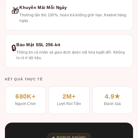
Khuyến Mãi Mỗi Ngày
🎁
Thưởng tân thủ 100%, hoàn trả không giới hạn, freebet hàng
ngày.
Bảo Mật SSL 256-bit
🔒
Thông tin cá nhân và giao dịch được mã hóa tuyệt đối. Không
lo rò rỉ dữ liệu.
KẾT QUẢ THỰC TẾ
680K+
2M+
4.9★
Người Chơi
Lượt Rút Tiền
Đánh Giá
🔥 BONUS KHỦNG