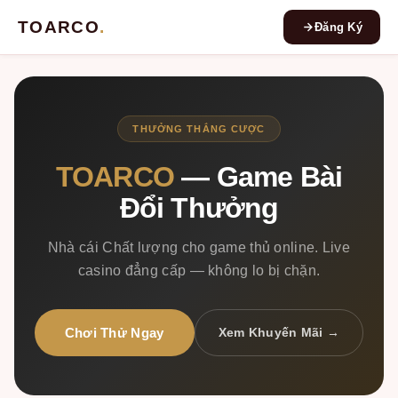
TOARCO
.
Đăng Ký
THƯỞNG THẮNG CƯỢC
TOARCO
— Game Bài
Đổi Thưởng
Nhà cái Chất lượng cho game thủ online. Live
casino đẳng cấp — không lo bị chặn.
Chơi Thử Ngay
Xem Khuyến Mãi →