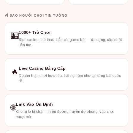
VÌ SAO NGƯỜI CHƠI TIN TƯỞNG
1000+ Trò Chơi
🎰
Slot, casino, thể thao, bắn cá, game bài — đa dạng, cập nhật
liên tục.
Live Casino Đẳng Cấp
🔥
Dealer thật, chơi trực tiếp, trải nghiệm như tại sòng bài quốc
tế.
Link Vào Ổn Định
🌐
Không lo bị chặn, nhiều đường truyền dự phòng, vào chơi
mượt mà.