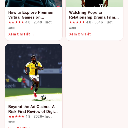
How to Explore Premium
Watching Popular
Virtual Games on
Relationship Drama Films
nova88.tips: A Rule-First
on HEOVL: A Full User
★★★★★
4.8 · 2649+ lượt
★★★★★
4.8 · 3046+ lượt
Guide
Journey Review
xem
xem
Xem Chi Tiết →
Xem Chi Tiết →
Beyond the Ad Claims: A
Risk-First Review of Digital
Entertainment Options on
★★★★★
4.8 · 3026+ lượt
ml88.vegas
xem