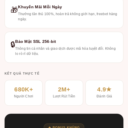
Khuyến Mãi Mỗi Ngày
🎁
Thưởng tân thủ 100%, hoàn trả không giới hạn, freebet hàng
ngày.
Bảo Mật SSL 256-bit
🔒
Thông tin cá nhân và giao dịch được mã hóa tuyệt đối. Không
lo rò rỉ dữ liệu.
KẾT QUẢ THỰC TẾ
680K+
2M+
4.9★
Người Chơi
Lượt Rút Tiền
Đánh Giá
🔥 BONUS KHỦNG