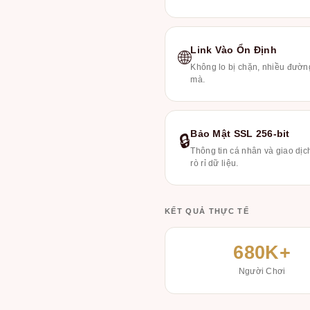
Link Vào Ổn Định
🌐
Không lo bị chặn, nhiều đườn
mà.
Bảo Mật SSL 256-bit
🔒
Thông tin cá nhân và giao dịc
rò rỉ dữ liệu.
KẾT QUẢ THỰC TẾ
680K+
Người Chơi