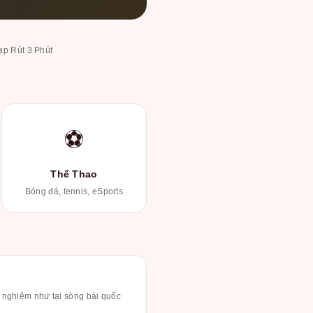
ạp Rút 3 Phút
⚽
Thể Thao
Bóng đá, tennis, eSports
rải nghiệm như tại sòng bài quốc