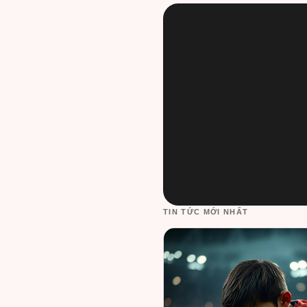
TIN TỨC MỚI NHẤT