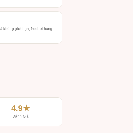
ả không giới hạn, freebet hàng
4.9★
Đánh Giá