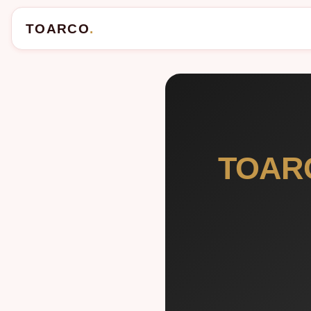
TOARCO
.
TOAR