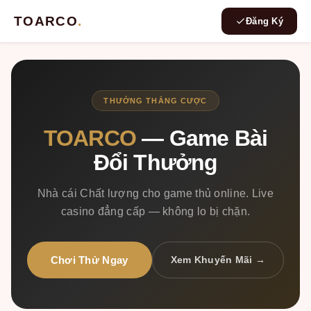
TOARCO
.
Đăng Ký
THƯỞNG THẮNG CƯỢC
TOARCO
— Game Bài
Đổi Thưởng
Nhà cái Chất lượng cho game thủ online. Live
casino đẳng cấp — không lo bị chặn.
Chơi Thử Ngay
Xem Khuyến Mãi →