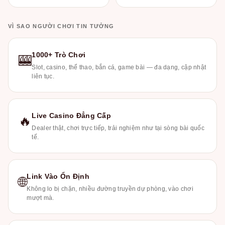
VÌ SAO NGƯỜI CHƠI TIN TƯỞNG
1000+ Trò Chơi
🎰
Slot, casino, thể thao, bắn cá, game bài — đa dạng, cập nhật
liên tục.
Live Casino Đẳng Cấp
🔥
Dealer thật, chơi trực tiếp, trải nghiệm như tại sòng bài quốc
tế.
Link Vào Ổn Định
🌐
Không lo bị chặn, nhiều đường truyền dự phòng, vào chơi
mượt mà.