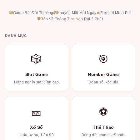
🎲
Game Bài Đổi Thưởng
🎁
Khuyến Mãi Mỗi Ngày
🔥
Freebet Miễn Phí
🛡
Bảo Vệ Thông Tin
⚡
Nạp Rút 3 Phút
DANH MỤC
🎲
🎯
Slot Game
Number Game
Hàng nghìn slot đỉnh cao
Đoán số, xóc đĩa
🎫
⚽
Xổ Số
Thể Thao
Loto, keno, 1 ăn 99
Bóng đá, tennis, eSports