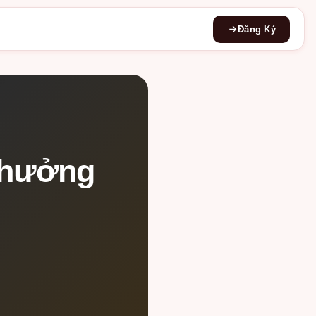
Đăng Ký
Thưởng