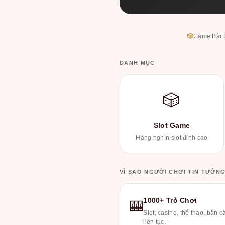
🎲
Game Bài 
DANH MỤC
🎲
Slot Game
Hàng nghìn slot đỉnh cao
VÌ SAO NGƯỜI CHƠI TIN TƯỞN
1000+ Trò Chơi
🎰
Slot, casino, thể thao, bắn 
liên tục.