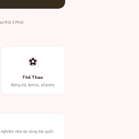
ạp Rút 3 Phút
⚽
Thể Thao
Bóng đá, tennis, eSports
rải nghiệm như tại sòng bài quốc